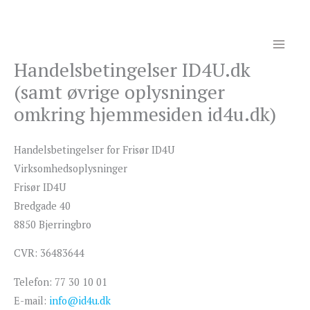
Gå
til
indholdet
Handelsbetingelser ID4U.dk
(samt øvrige oplysninger
omkring hjemmesiden id4u.dk)
Handelsbetingelser for Frisør ID4U
Virksomhedsoplysninger
Frisør ID4U
Bredgade 40
8850 Bjerringbro
CVR: 36483644
Telefon: 77 30 10 01
E-mail:
info@id4u.dk